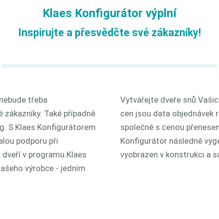
Klaes Konfigurátor výplní
Inspirujte a přesvědčte své zákazníky!
 nebude třeba
Vytvářejte dveře snů Vaši
é zákazníky. Také případně
cen jsou data objednávek r
og. S Klaes Konfigurátorem
společně s cenou přenese
lou podporu při
Konfigurátor následně vyge
 dveří v programu Klaes
vyobrazen v konstrukci a 
Vašeho výrobce - jedním