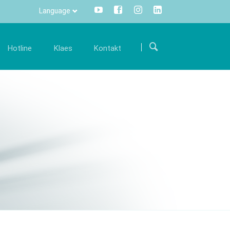
Language
Přeskočit
navigaci
Hotline
Klaes
Kontakt
ariéra
Komunikace
Kontakty
mi
taňte se součástí mezinárodního týmu a
Všechny informace stisknutím
Kde nás najdete
odpořte nás svými zkušenostmi.
tlačítka - centrálně a transparentně.
twaru
Kontaktní formulář
olná místa
Info Manager
CRM
DMS
openTRANS
s trade
Klaes 3D
řešení pro
Řešení pro výrobu zimních
odníky
zahrad a fasád