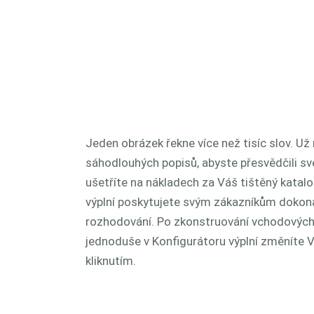
Jeden obrázek řekne více než tisíc slov. Už
sáhodlouhých popisů, abyste přesvědčili sv
ušetříte na nákladech za Váš tištěný katal
výplní poskytujete svým zákazníkům dokona
rozhodování. Po zkonstruování vchodových
jednoduše v Konfigurátoru výplní změníte 
kliknutím.