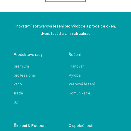
Inovativní softwarová řešení pro výrobce a prodejce oken,
dveří, fasád a zimních zahrad
Produktové řady
Řešení
premium
Plánování
professional
Výroba
vario
Webová řešení
trade
Komunikace
3D
Školení & Podpora
O společnosti