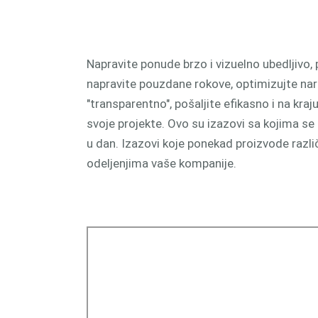
Napravite ponude brzo i vizuelno ubedljivo, 
napravite pouzdane rokove, optimizujte nar
"transparentno", pošaljite efikasno i na kraj
svoje projekte. Ovo su izazovi sa kojima s
u dan. Izazovi koje ponekad proizvode različi
odeljenjima vaše kompanije.