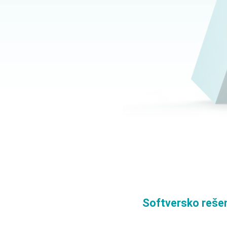
proizv
CAM 
Softversko reše