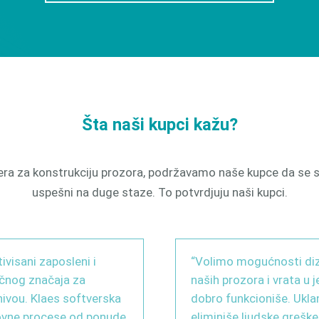
Šta naši kupci kažu?
tvera za konstrukciju prozora, podržavamo naše kupce da s
uspešni na duge staze. To potvrdjuju naši kupci.
ivisani zaposleni i
“Volimo mogućnosti diz
učnog značaja za
naših prozora i vrata u
nivou. Klaes softverska
dobro funkcioniše. Uklan
lovne procese od ponude
eliminiše ljudske greške