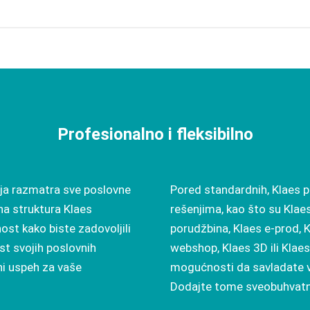
Profesionalno i fleksibilno
oja razmatra sve poslovne
Pored standardnih, Klaes p
na struktura Klaes
rešenjima, kao što su Klaes
ost kako biste zadovoljili
porudžbina
,
Klaes e-prod
,
K
st svojih poslovnih
webshop
,
Klaes 3D
ili
Klae
ni uspeh za vaše
mogućnosti da savladate 
Dodajte tome sveobuhvatni