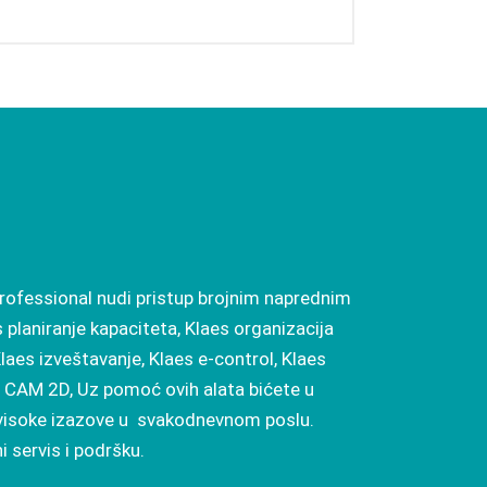
rofessional nudi pristup brojnim naprednim
 planiranje kapaciteta,
Klaes organizacija
laes izveštavanje
,
Klaes e-control
,
Klaes
s CAM 2D
, Uz pomoć ovih alata bićete u
visoke izazove u svakodnevnom poslu.
 servis i podršku.