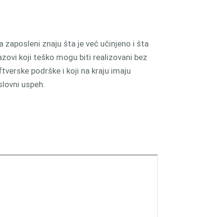
zaposleni znaju šta je već učinjeno i šta
zazovi koji teško mogu biti realizovani bez
tverske podrške i koji na kraju imaju
slovni uspeh.