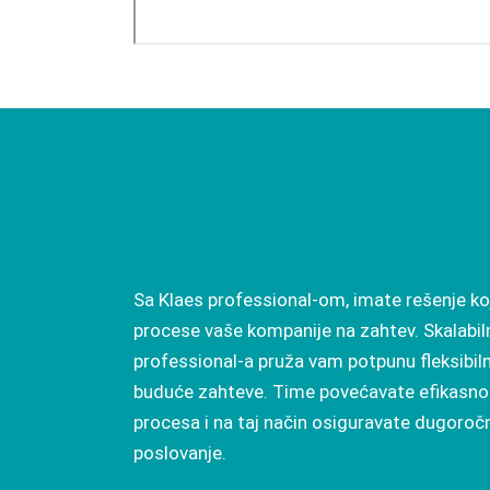
Sa Klaes professional-om, imate rešenje k
procese vaše kompanije na zahtev. Skalabil
professional-a pruža vam potpunu fleksibiln
buduće zahteve. Time povećavate efikasno
procesa i na taj način osiguravate dugoroč
poslovanje.