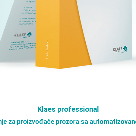
odnjom
3D
Klaes professional
nje za proizvođače prozora sa automatizova