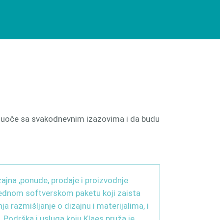
e suoče sa svakodnevnim izazovima i da budu
ajna ,ponude, prodaje i proizvodnje
 jednom softverskom paketu koji zaista
ja razmišljanje o dizajnu i materijalima, i
. Podrška i usluga koju Klaes pruža je