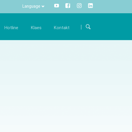
Language
Прескочи
навигацију
Hotline
Klaes
Kontakt
arijera
Komunikacija
Internacionalno
šim
ostanite deo našeg međunarodnog tima i
Sve informacije na samo jedan klik
Put do nas
održite nas svojim stručnim znanjem.
mišem – Centralno i transparentno.
 održavanju
Kontakt formular
onude za posao
Info Manager
CRM
DMS
openTRANS
s trade
Klaes 3D
versko rešenje
Za konstrukcije staklenih
rgovce
bašti I fasada