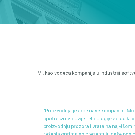
Mi, kao vodeća kompanija u industriji sof
"Proizvodnja je srce naše kompanije. Mot
upotreba najnovije tehnologije su od klj
proizvodnju prozora i vrata na najvišem 
rešenja optimalno prezentuju naše pos